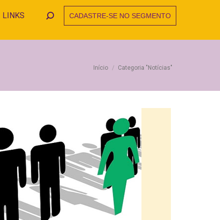
LINKS
CADASTRE-SE NO SEGMENTO
Search:
Você está aqui:
Início
Categoria "Notícias"