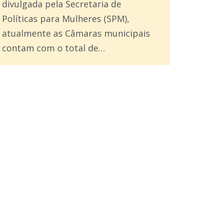
divulgada pela Secretaria de
Políticas para Mulheres (SPM),
atualmente as Câmaras municipais
contam com o total de…