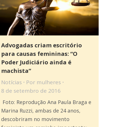
Advogadas criam escritório
para causas femininas: “O
Poder Judiciário ainda é
machista”
Notícias
Por
mulheres
8 de setembro de 2016
Foto: Reprodução Ana Paula Braga e
Marina Ruzzi, ambas de 24 anos,
descobriram no movimento