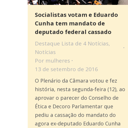
Socialistas votam e Eduardo
Cunha tem mandato de
deputado federal cassado
Destaque Lista de 4 Notícias
,
Notícias
Por
mulheres
13 de setembro de 2016
O Plenário da Câmara votou e fez
história, nesta segunda-feira (12), ao
aprovar o parecer do Conselho de
Ética e Decoro Parlamentar que
pediu a cassação do mandato do
agora ex-deputado Eduardo Cunha