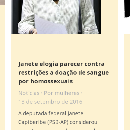
Janete elogia parecer contra
restrições a doação de sangue
por homossexuais
Notícias
Por
mulheres
13 de setembro de 2016
A deputada federal Janete
Capiberibe (PSB-AP) considerou