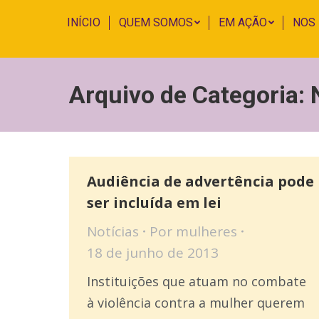
INÍCIO
QUEM SOMOS
EM AÇÃO
NOS
Arquivo de Categoria:
Audiência de advertência pode
ser incluída em lei
Notícias
Por
mulheres
18 de junho de 2013
Instituições que atuam no combate
à violência contra a mulher querem