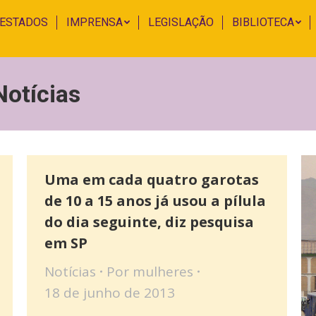
 ESTADOS
IMPRENSA
LEGISLAÇÃO
BIBLIOTECA
Notícias
Uma em cada quatro garotas
de 10 a 15 anos já usou a pílula
do dia seguinte, diz pesquisa
em SP
Notícias
Por
mulheres
18 de junho de 2013