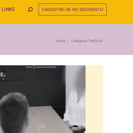
LINKS
CADASTRE-SE NO SEGMENTO
Search:
Você está aqui:
Início
Categoria "Notícias"