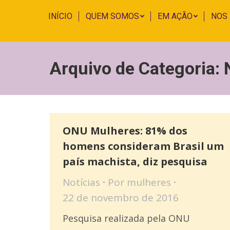
INÍCIO
QUEM SOMOS
EM AÇÃO
NOS
Arquivo de Categoria:
ONU Mulheres: 81% dos
homens consideram Brasil um
país machista, diz pesquisa
Notícias
Por
mulheres
22 de novembro de 2016
Pesquisa realizada pela ONU