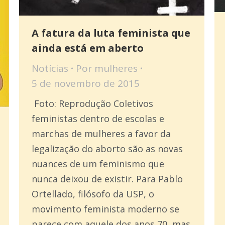
A fatura da luta feminista que
ainda está em aberto
Notícias
Por
mulheres
5 de novembro de 2015
Foto: Reprodução Coletivos
feministas dentro de escolas e
marchas de mulheres a favor da
legalização do aborto são as novas
nuances de um feminismo que
nunca deixou de existir. Para Pablo
Ortellado, filósofo da USP, o
movimento feminista moderno se
parece com aquele dos anos 70, mas