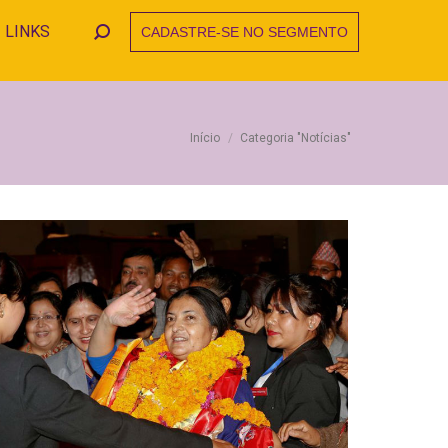
LINKS
CADASTRE-SE NO SEGMENTO
Search:
Você está aqui:
Início
Categoria "Notícias"