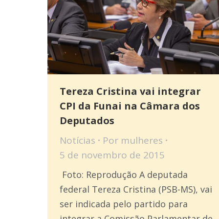
Tereza Cristina vai integrar
CPI da Funai na Câmara dos
Deputados
Notícias
Por
mulheres
5 de novembro de 2015
Foto: Reprodução A deputada
federal Tereza Cristina (PSB-MS), vai
ser indicada pelo partido para
integrar a Comissão Parlamentar de