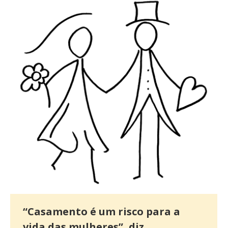
“Casamento é um risco para a
vida das mulheres”, diz