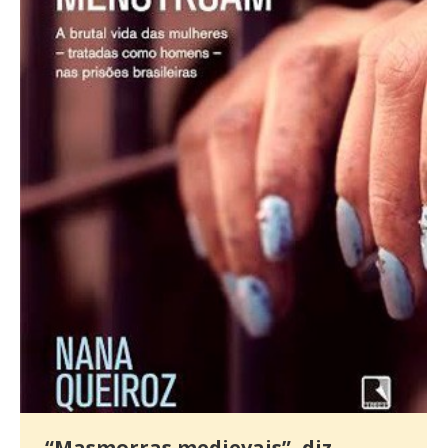
“Masmorras medievais”, diz