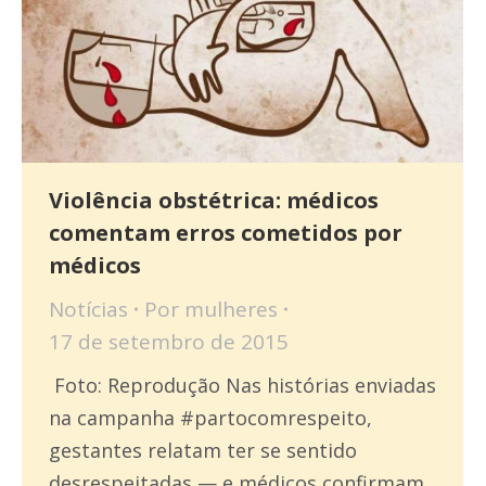
Violência obstétrica: médicos
comentam erros cometidos por
médicos
Notícias
Por
mulheres
17 de setembro de 2015
Foto: Reprodução Nas histórias enviadas
na campanha #partocomrespeito,
gestantes relatam ter se sentido
desrespeitadas — e médicos confirmam