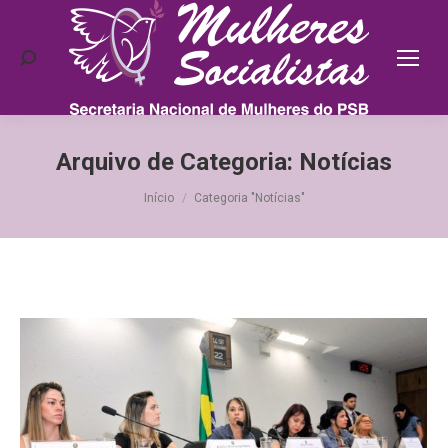
Search:
Arquivo de Categoria:
Notícias
Você está aqui:
Início
Categoria "Notícias"