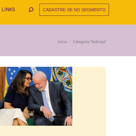
LINKS
CADASTRE-SE NO SEGMENTO
Search:
Você está aqui:
Início
Categoria "Notícias"