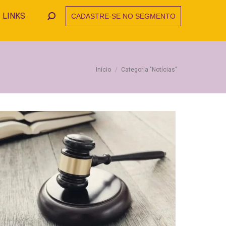
LINKS
CADASTRE-SE NO SEGMENTO
Search:
Você está aqui:
Início
Categoria "Notícias"