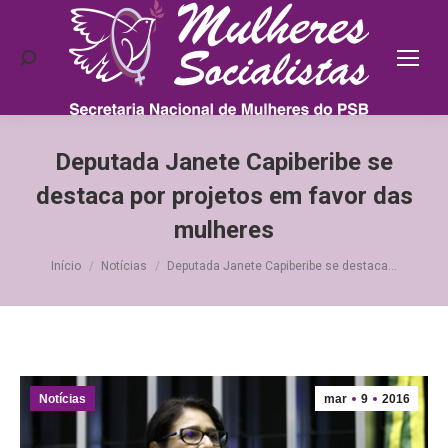
Search:
Deputada Janete Capiberibe se
destaca por projetos em favor das
mulheres
Você está aqui:
Início
Notícias
Deputada Janete Capiberibe se destaca…
Notícias
mar
9
2016