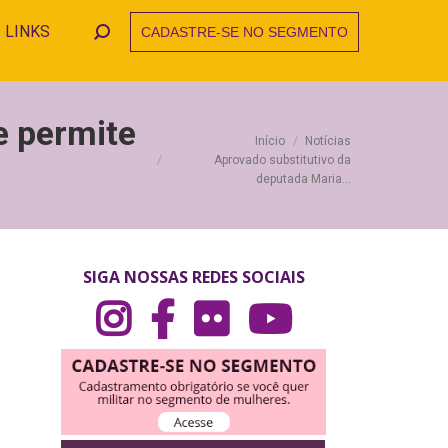
LINKS
CADASTRE-SE NO SEGMENTO
Search:
e permite
Você está aqui:
Início
Notícias
Aprovado substitutivo da
deputada Maria…
SIGA NOSSAS REDES SOCIAIS