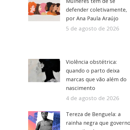
Mulheres têm de se
defender coletivamente,
por Ana Paula Araújo
5 de agosto de 2026
Violência obstétrica:
quando o parto deixa
marcas que vão além do
nascimento
4 de agosto de 2026
Tereza de Benguela: a
rainha negra que govern