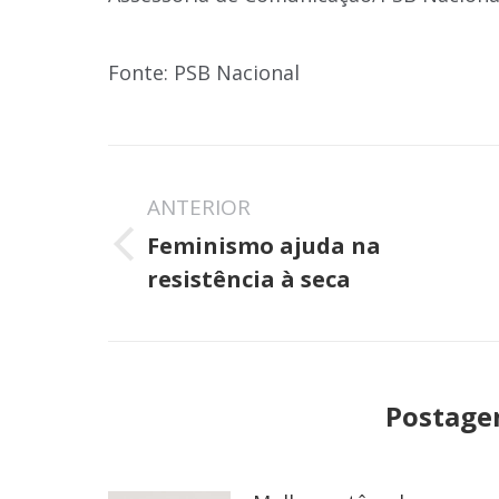
Fonte: PSB Nacional
Navegação
de
ANTERIOR
Feminismo ajuda na
post:
Post
resistência à seca
anterior:
Postage