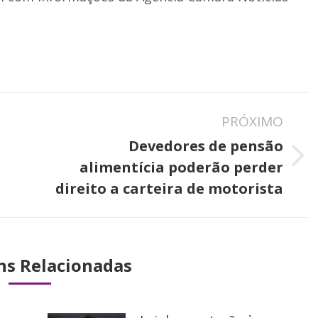
PRÓXIMO
Devedores de pensão
Próximo
alimentícia poderão perder
post:
direito a carteira de motorista
ns Relacionadas