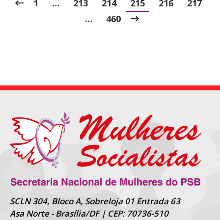
1
…
213
214
215
216
217
…
460
SCLN 304, Bloco A, Sobreloja 01 Entrada 63
Asa Norte - Brasília/DF | CEP: 70736-510