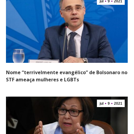
jul
9
2021
Nome “terrivelmente evangélico” de Bolsonaro no
STF ameaça mulheres e LGBTs
jul
9
2021