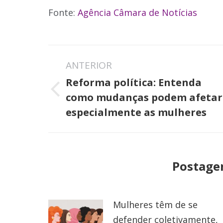
Fonte:
Agência Câmara de Notícias
Navegação
ANTERIOR
de
Reforma política: Entenda
post:
Post
como mudanças podem afetar
anterior:
especialmente as mulheres
Postage
Mulheres têm de se
defender coletivamente,