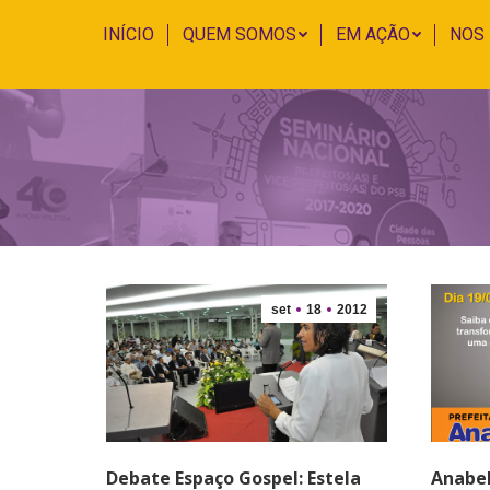
INÍCIO
QUEM SOMOS
EM AÇÃO
NOS
set
18
2012
Debate Espaço Gospel: Estela
Anabel