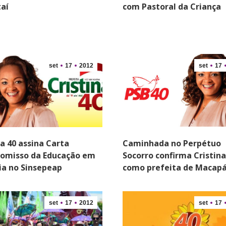
aí
com Pastoral da Criança
set
17
2012
set
17
na 40 assina Carta
Caminhada no Perpétuo
omisso da Educação em
Socorro confirma Cristina
ia no Sinsepeap
como prefeita de Macap
set
17
2012
set
17