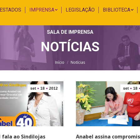
 ESTADOS
IMPRENSA
LEGISLAÇÃO
BIBLIOTECA
SALA DE IMPRENSA
NOTÍCIAS
Você está aqui:
Início
Notícias
set
18
2012
set
18
 fala ao Sindilojas
Anabel assina compromi