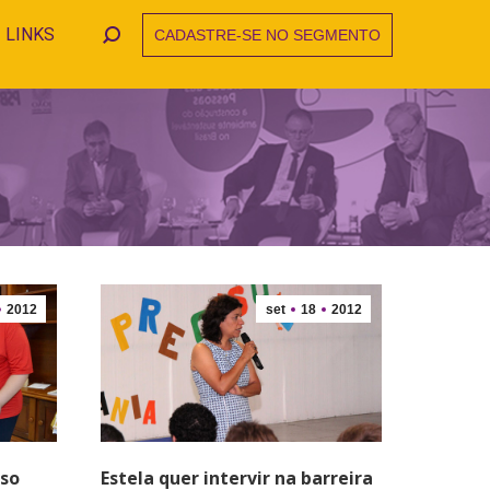
LINKS
CADASTRE-SE NO SEGMENTO
Search:
2012
set
18
2012
sso
Estela quer intervir na barreira