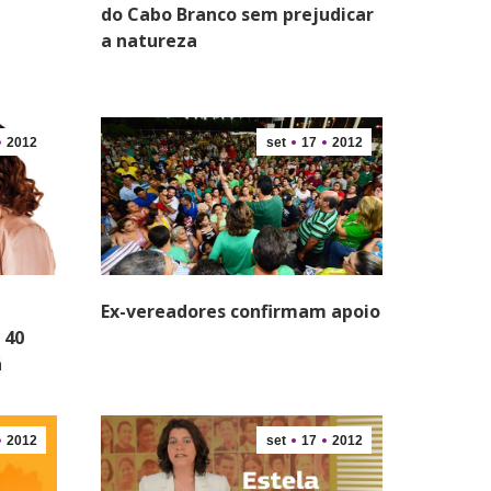
do Cabo Branco sem prejudicar
a natureza
2012
set
17
2012
Ex-vereadores confirmam apoio
 40
á
2012
set
17
2012