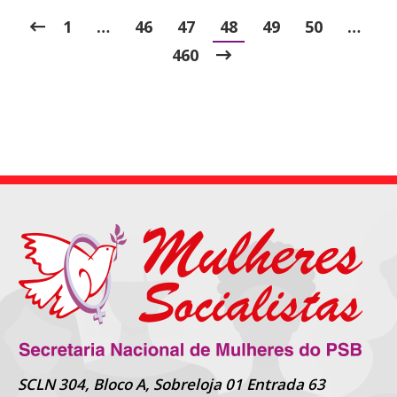
1
…
46
47
48
49
50
…
460
SCLN 304, Bloco A, Sobreloja 01 Entrada 63