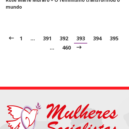
Rose Marie Muraro – O feminismo transformou o
mundo
1
…
391
392
393
394
395
…
460