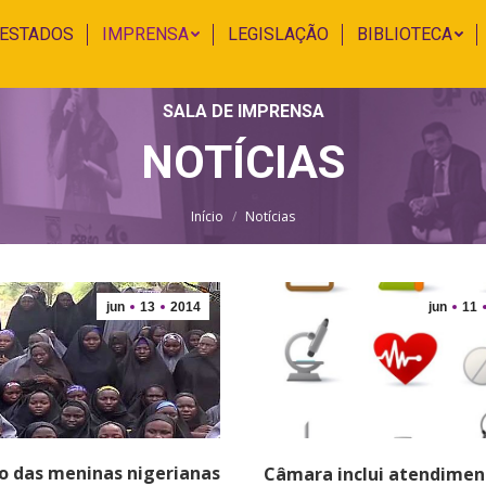
 ESTADOS
IMPRENSA
LEGISLAÇÃO
BIBLIOTECA
SALA DE IMPRENSA
NOTÍCIAS
Você está aqui:
Início
Notícias
jun
13
2014
jun
11
o das meninas nigerianas
Câmara inclui atendimen