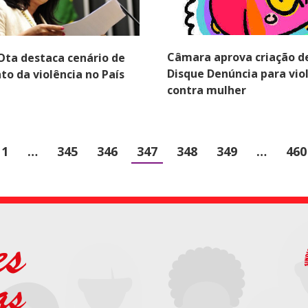
Câmara aprova criação d
Ota destaca cenário de
Disque Denúncia para vio
o da violência no País
contra mulher
1
…
345
346
347
348
349
…
460