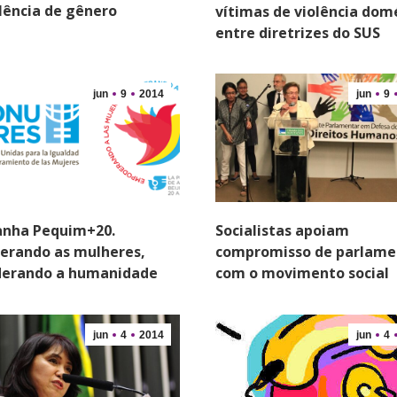
olência de gênero
vítimas de violência dom
entre diretrizes do SUS
jun
9
2014
jun
9
Socialistas apoiam
nha Pequim+20.
compromisso de parlame
erando as mulheres,
com o movimento social
erando a humanidade
jun
4
2014
jun
4