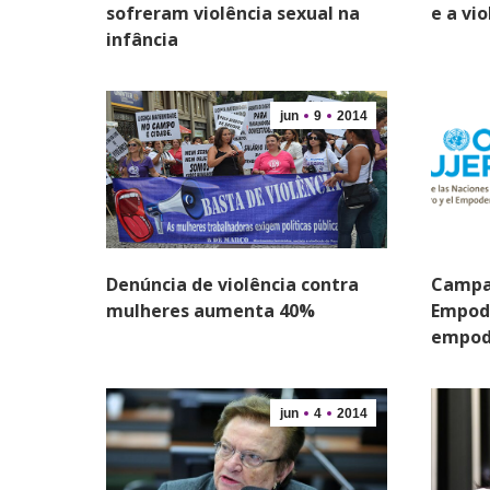
sofreram violência sexual na
e a vi
infância
jun
9
2014
Denúncia de violência contra
Campa
mulheres aumenta 40%
Empod
empod
jun
4
2014