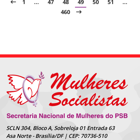
1
…
47
48
49
50
51
…
460
SCLN 304, Bloco A, Sobreloja 01 Entrada 63
Asa Norte - Brasília/DF | CEP: 70736-510