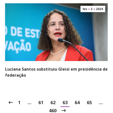
fev
2
2024
Luciana Santos substituiu Gleisi em presidência de
federação
1
…
61
62
63
64
65
…
460