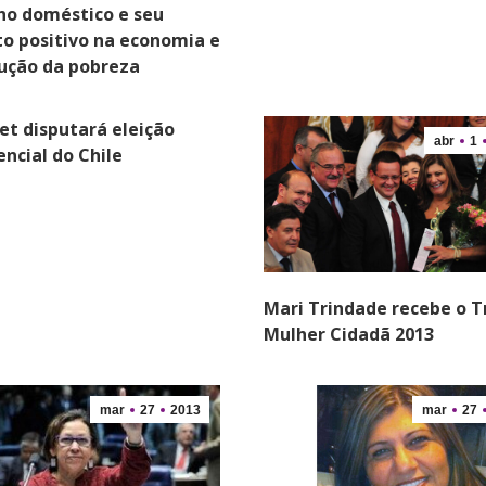
ho doméstico e seu
o positivo na economia e
ução da pobreza
et disputará eleição
abr
1
encial do Chile
Mari Trindade recebe o T
Mulher Cidadã 2013
mar
27
2013
mar
27