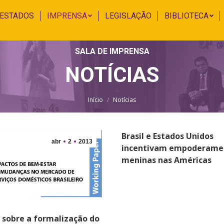
 ESTADOS
IMPRENSA
LEGISLAÇÃO
BIBLIOTECA
SALA DE IMPRENSA
NOTÍCIAS
Você está aqui:
Início
Notícias
Brasil e Estados Unidos
abr
2
2013
incentivam empoderame
meninas nas Américas
 sobre a formalização do