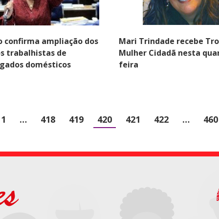
Mari Trindade recebe Tr
 confirma ampliação dos
Mulher Cidadã nesta qua
os trabalhistas de
feira
gados domésticos
1
…
418
419
420
421
422
…
460