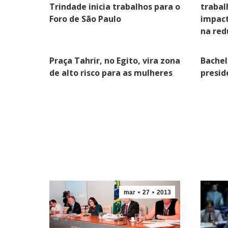
Trindade inicia trabalhos para o
trabal
Foro de São Paulo
impact
na red
Praça Tahrir, no Egito, vira zona
Bachel
de alto risco para as mulheres
presid
mar
27
2013