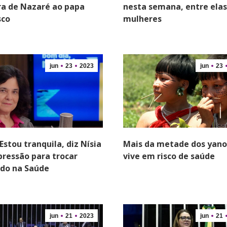
a de Nazaré ao papa
nesta semana, entre elas
sco
mulheres
jun
23
2023
jun
23
Estou tranquila, diz Nísia
Mais da metade dos ya
pressão para trocar
vive em risco de saúde
do na Saúde
jun
21
2023
jun
21