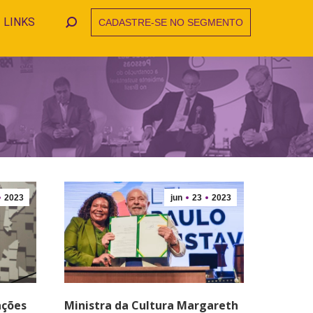
LINKS
CADASTRE-SE NO SEGMENTO
Search:
2023
jun
23
2023
ações
Ministra da Cultura Margareth