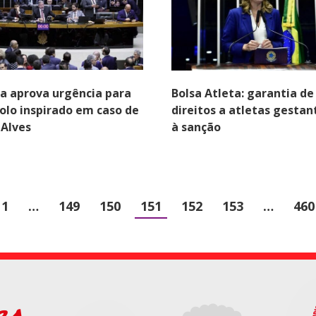
 aprova urgência para
Bolsa Atleta: garantia de
olo inspirado em caso de
direitos a atletas gestan
 Alves
à sanção
1
…
149
150
151
152
153
…
460