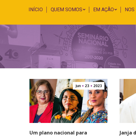
INÍCIO
QUEM SOMOS
EM AÇÃO
NOS
jun
23
2023
Um plano nacional para
Janja 