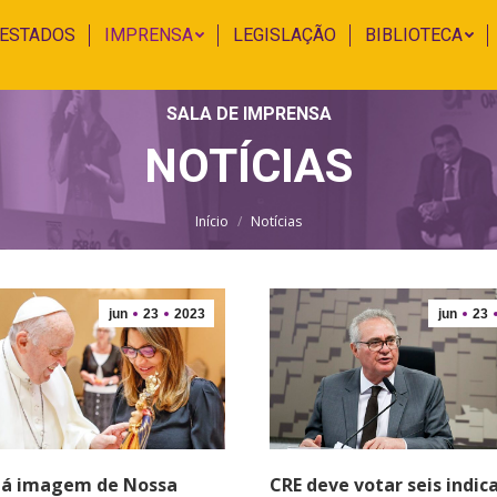
 ESTADOS
IMPRENSA
LEGISLAÇÃO
BIBLIOTECA
SALA DE IMPRENSA
NOTÍCIAS
Você está aqui:
Início
Notícias
jun
23
2023
jun
23
dá imagem de Nossa
CRE deve votar seis indic