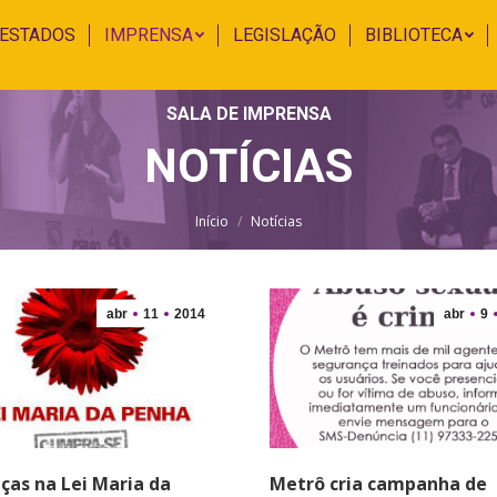
 ESTADOS
IMPRENSA
LEGISLAÇÃO
BIBLIOTECA
SALA DE IMPRENSA
NOTÍCIAS
Você está aqui:
Início
Notícias
abr
11
2014
abr
9
as na Lei Maria da
Metrô cria campanha de