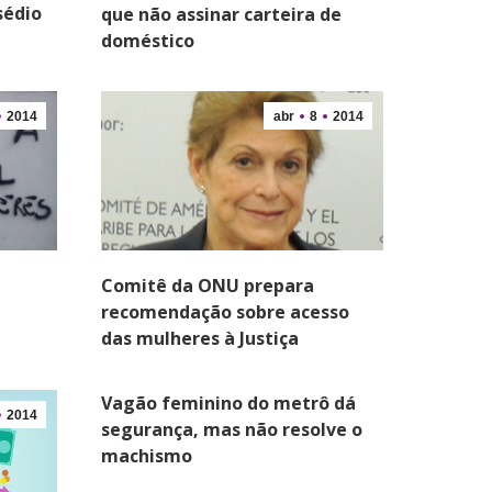
sédio
que não assinar carteira de
doméstico
2014
abr
8
2014
Comitê da ONU prepara
recomendação sobre acesso
das mulheres à Justiça
Vagão feminino do metrô dá
2014
segurança, mas não resolve o
machismo