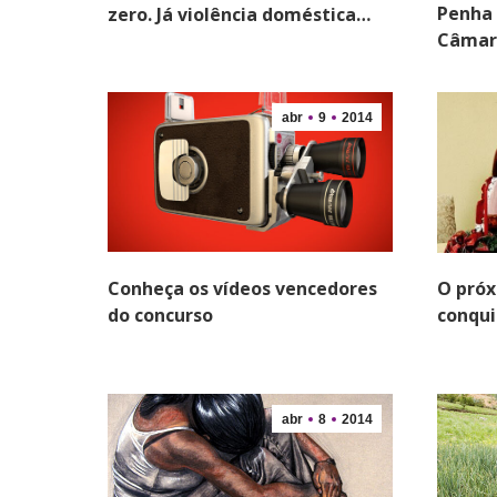
Penha
zero. Já violência doméstica…
Câmar
abr
9
2014
Conheça os vídeos vencedores
O próx
do concurso
conqui
abr
8
2014