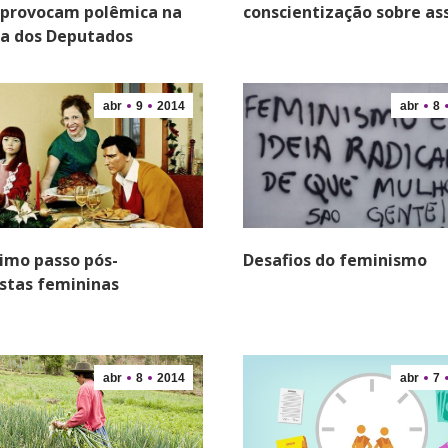
 provocam polêmica na
conscientização sobre as
a dos Deputados
abr
9
2014
abr
8
imo passo pós-
Desafios do feminismo
stas femininas
abr
8
2014
abr
7