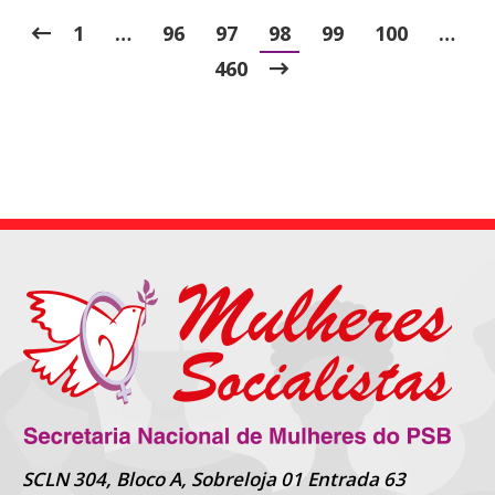
1
…
96
97
98
99
100
…
460
SCLN 304, Bloco A, Sobreloja 01 Entrada 63