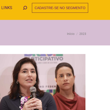
LINKS
CADASTRE-SE NO SEGMENTO
Search:
Você está
Início
2023
aqui: