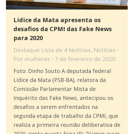
Lídice da Mata apresenta os
desafios da CPMI das Fake News
para 2020
Destaque Lista de 4 Notícias
,
Notícias
Por
mulheres
7 de fevereiro de 2020
Foto: Dinho Souto A deputada federal
Lídice da Mata (PSB-BA), relatora da
Comissão Parlamentar Mista de
Inquérito das Fake News, antecipou os
desafios a serem enfrentados na
segunda etapa de trabalho da CPMI, que
realiza a primeira reunião deliberativa de
2020, nesta quarta-feira (5). “Vamos ouvir