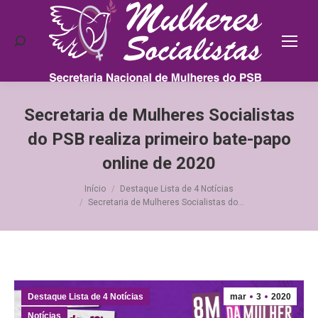
Search:
Secretaria de Mulheres Socialistas
do PSB realiza primeiro bate-papo
online de 2020
Você está aqui:
Início
Destaque Lista de 4 Notícias
Secretaria de Mulheres Socialistas do…
Destaque Lista de 4 Notícias
mar
3
2020
Notícias