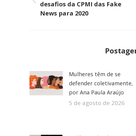
post:
Post
desafios da CPMI das Fake
anterior:
News para 2020
Postage
Mulheres têm de se
defender coletivamente,
por Ana Paula Araújo
5 de agosto de 2026