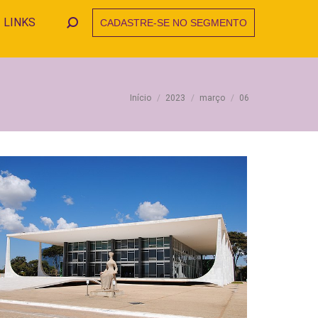
LINKS
CADASTRE-SE NO SEGMENTO
Search:
Você está aqui:
Início
2023
março
06