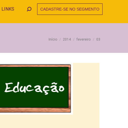
LINKS
CADASTRE-SE NO SEGMENTO
Search:
Você está aqui:
Início
2014
fevereiro
03