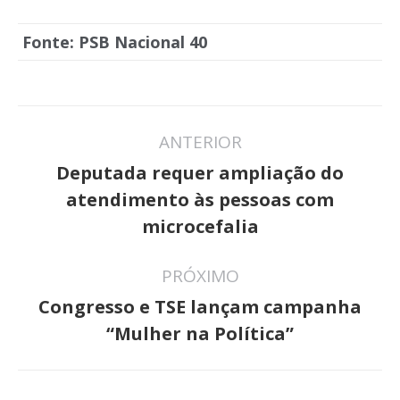
Fonte: PSB Nacional 40
Navegação
ANTERIOR
de
Deputada requer ampliação do
post:
Post
atendimento às pessoas com
anterior:
microcefalia
PRÓXIMO
Congresso e TSE lançam campanha
Próximo
“Mulher na Política”
post: