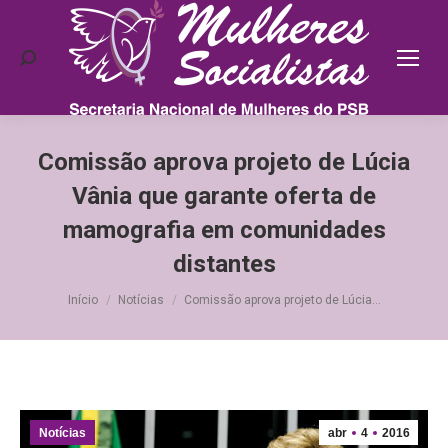
Search:
Comissão aprova projeto de Lúcia
Vânia que garante oferta de
mamografia em comunidades
distantes
Você está aqui:
Início
Notícias
Comissão aprova projeto de Lúcia…
Notícias
abr
4
2016