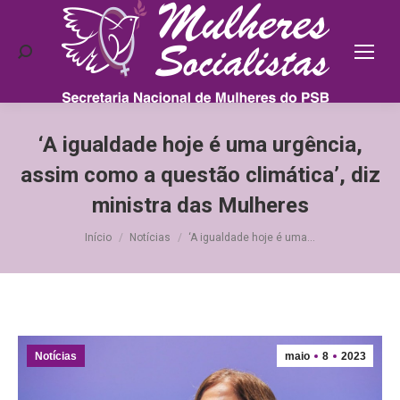
Search:
‘A igualdade hoje é uma urgência,
assim como a questão climática’, diz
ministra das Mulheres
Você está aqui:
Início
Notícias
‘A igualdade hoje é uma…
Notícias
maio
8
2023