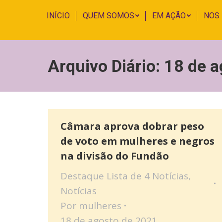
INÍCIO
QUEM SOMOS
EM AÇÃO
NOS
Arquivo Diário:
18 de a
Câmara aprova dobrar peso
de voto em mulheres e negros
na divisão do Fundão
Destaque Lista de 4 Notícias
,
Notícias
Por
mulheres
18 de agosto de 2021