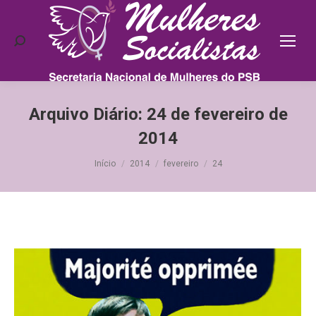
Search:
Arquivo Diário:
24 de fevereiro de
2014
Você está aqui:
Início
2014
fevereiro
24