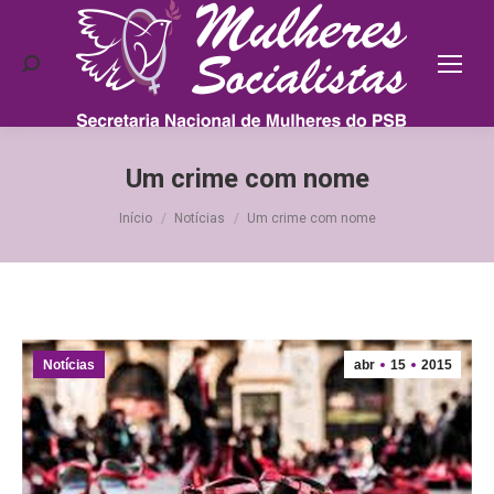
Search:
Um crime com nome
Você está aqui:
Início
Notícias
Um crime com nome
Notícias
abr
15
2015