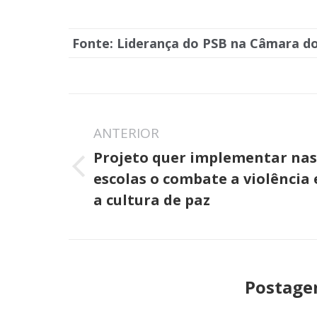
Fonte: Liderança do PSB na Câmara d
Navegação
de
ANTERIOR
Projeto quer implementar nas
post:
Post
escolas o combate a violência 
anterior:
a cultura de paz
Postage