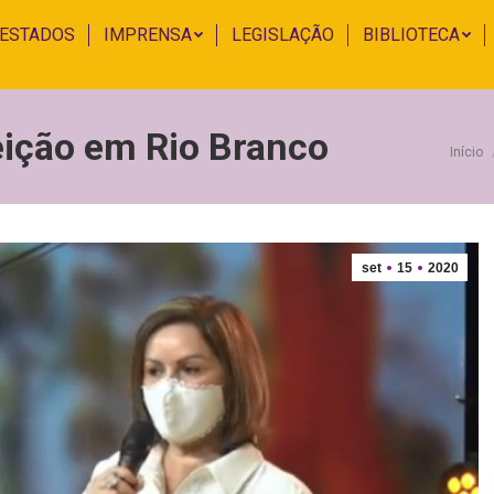
 ESTADOS
IMPRENSA
LEGISLAÇÃO
BIBLIOTECA
leição em Rio Branco
Você
Início
set
15
2020