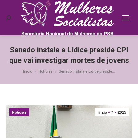
Search:
Senado instala e Lídice preside CPI
que vai investigar mortes de jovens
Você está aqui:
Início
Notícias
Senado instala e Lídice preside…
Notícias
maio
7
2015