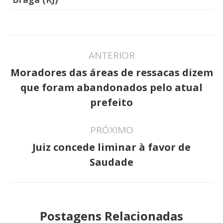
Navegação
ANTERIOR
de
Moradores das áreas de ressacas dizem
post:
Post
que foram abandonados pelo atual
anterior:
prefeito
PRÓXIMO
Juiz concede liminar à favor de
Próximo
Saudade
post:
Postagens Relacionadas