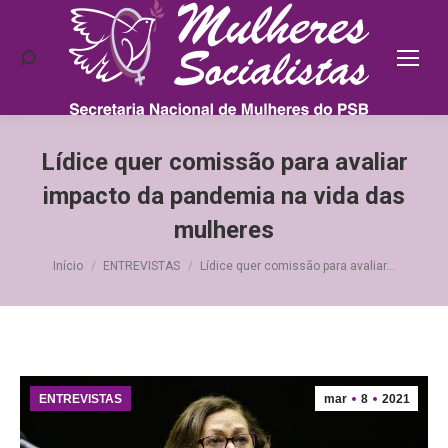
Search:
Lídice quer comissão para avaliar
impacto da pandemia na vida das
mulheres
Você está aqui:
Início
ENTREVISTAS
Lídice quer comissão para avaliar…
ENTREVISTAS
mar
8
2021