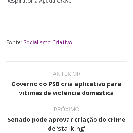
Respiratória Aguda Grave”.
Fonte:
Socialismo Criativo
Navegação
ANTERIOR
de
Governo do PSB cria aplicativo para
Post
post:
vítimas de violência doméstica
anterior:
PRÓXIMO
Senado pode aprovar criação do crime
Próximo
de ‘stalking’
post: