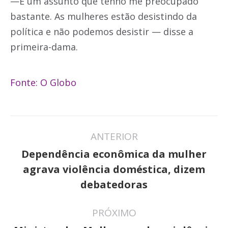
—É um assunto que tenho me preocupado
bastante. As mulheres estão desistindo da
política e não podemos desistir — disse a
primeira-dama.
Fonte: O Globo
Navegação
ANTERIOR
de
Dependência econômica da mulher
post:
Post
agrava violência doméstica, dizem
anterior:
debatedoras
PRÓXIMO