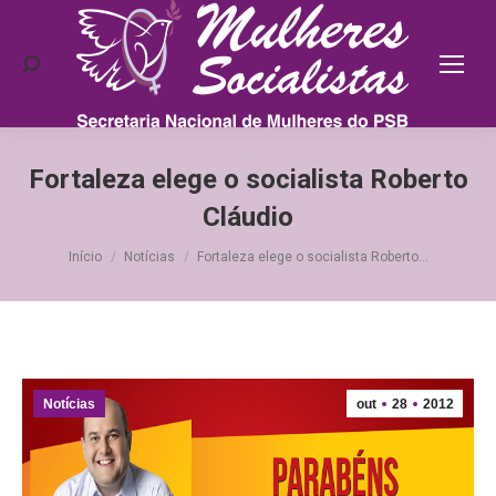
Search:
Fortaleza elege o socialista Roberto
Cláudio
Você está aqui:
Início
Notícias
Fortaleza elege o socialista Roberto…
Notícias
out
28
2012