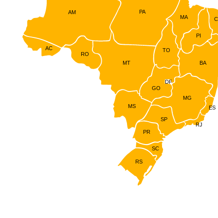
PA
AM
MA
C
PI
AC
TO
RO
MT
BA
DF
GO
MG
MS
ES
SP
RJ
PR
SC
RS