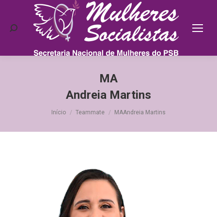
Search:
MA
Andreia Martins
Você está aqui:
Início
Teammate
MAAndreia Martins