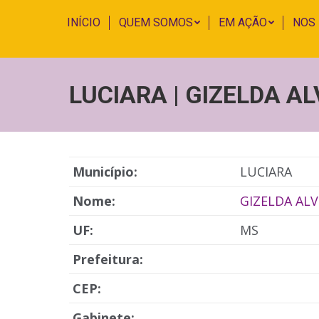
INÍCIO
QUEM SOMOS
EM AÇÃO
NOS
LUCIARA | GIZELDA A
Município:
LUCIARA
Nome:
GIZELDA ALV
UF:
MS
Prefeitura:
CEP:
Gabinete: