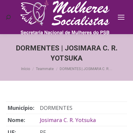
Search:
DORMENTES | JOSIMARA C. R.
YOTSUKA
Você está aqui:
Início
Teammate
DORMENTES | JOSIMARA C. R.…
Município:
DORMENTES
Nome:
Josimara C. R. Yotsuka
UF:
PE