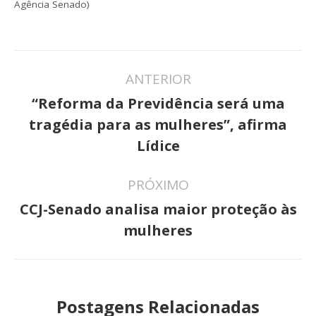
Agência Senado)
Navegação
ANTERIOR
de
“Reforma da Previdência será uma
post:
Post
tragédia para as mulheres”, afirma
anterior:
Lídice
PRÓXIMO
CCJ-Senado analisa maior proteção às
Próximo
mulheres
post:
Postagens Relacionadas