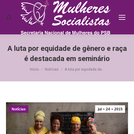
Search:
A luta por equidade de gênero e raça
é destacada em seminário
Você está aqui:
Início
Notícias
A luta por equidade de…
Notícias
jul
24
2015