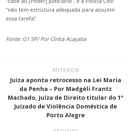
“cabe ao [Poder] Judiciário”, e a Polícia Civil
“não tem estrutura adequada para assumir
essa tarefa”.
Fonte: G1 SP/ Por Cíntia Acayaba
Navegação
ANTERIOR
de
Juíza aponta retrocesso na Lei Maria
post:
da Penha – Por Madgéli Frantz
Post
Machado, Juíza de Direito titular do 1º
anterior:
Juizado de Violência Doméstica de
Porto Alegre