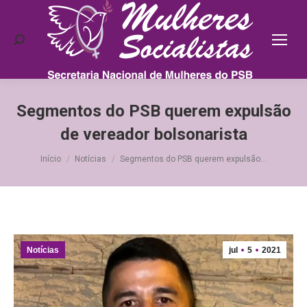
Search:
Segmentos do PSB querem expulsão
de vereador bolsonarista
Você está aqui:
Início
Notícias
Segmentos do PSB querem expulsão…
Notícias
jul
5
2021