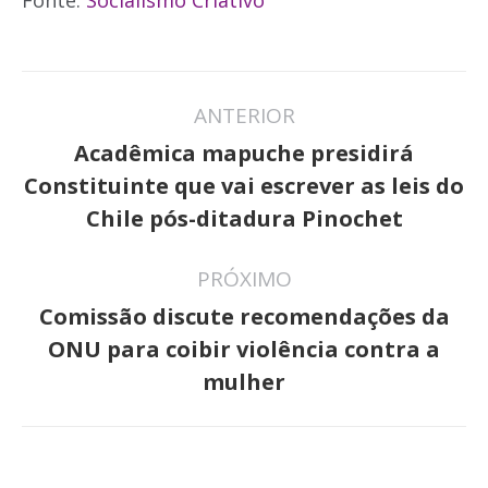
Fonte:
Socialismo Criativo
Navegação
ANTERIOR
de
Acadêmica mapuche presidirá
post:
Post
Constituinte que vai escrever as leis do
anterior:
Chile pós-ditadura Pinochet
PRÓXIMO
Comissão discute recomendações da
Próximo
ONU para coibir violência contra a
post:
mulher