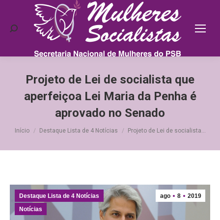
Search:
Projeto de Lei de socialista que
aperfeiçoa Lei Maria da Penha é
aprovado no Senado
Você está aqui:
Início
Destaque Lista de 4 Notícias
Projeto de Lei de socialista…
Destaque Lista de 4 Notícias
ago
8
2019
Notícias