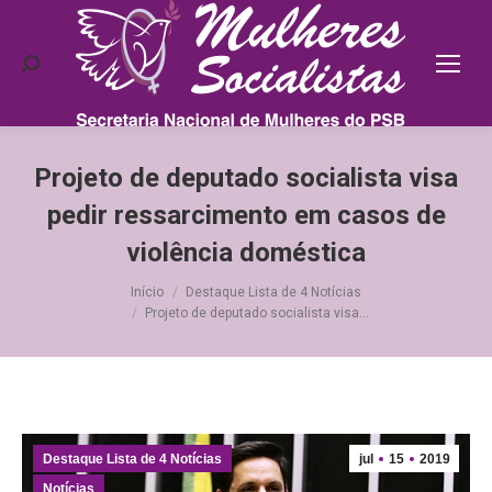
Search:
Projeto de deputado socialista visa
pedir ressarcimento em casos de
violência doméstica
Você está aqui:
Início
Destaque Lista de 4 Notícias
Projeto de deputado socialista visa…
Destaque Lista de 4 Notícias
jul
15
2019
Notícias